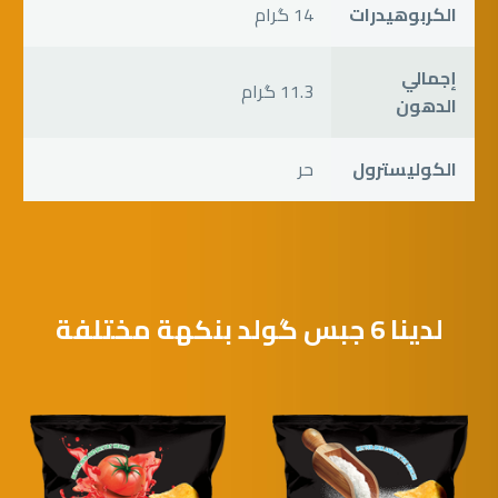
الكربوهيدرات
14 گرام
إجمالي
11.3 گرام
الدهون
الكوليسترول
حر
لدينا 6 جبس گولد بنكهة مختلفة