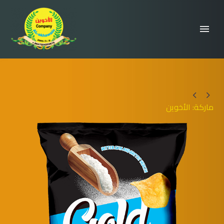


ماركة: الأخوين