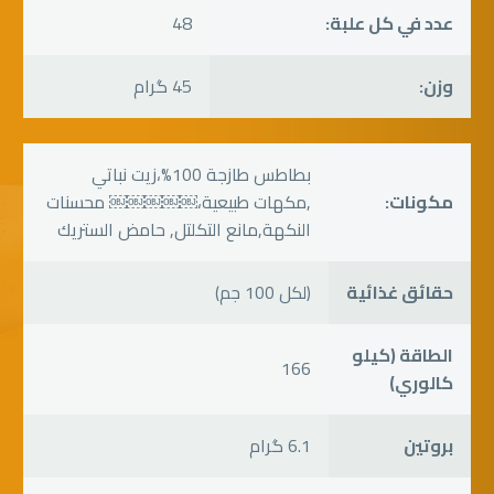
عدد في كل علبة:
48
وزن:
45 گرام
بطاطس طازجة 100%،زيت نباتي
مكونات:
,مكهات طبيعية،￼￼￼￼￼ محسنات
النكهة,مانع التكلتل, حامض الستريك
حقائق غذائية
(لكل 100 جم)
الطاقة (كيلو
166
كالوري)
بروتين
6.1 گرام