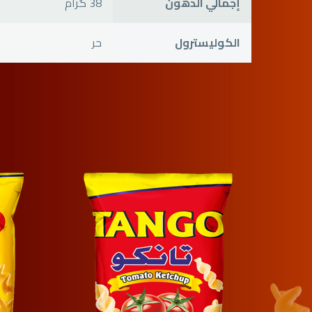
إجمالي الدهون
38 گرام
الكوليسترول
حر