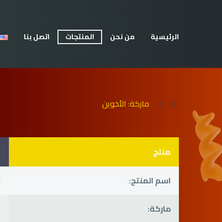
الرئيسية
من نحن
المنتجات
اتصل بنا
ماركة: الأخوين


منتج
م
اسم المنتج:
ت
ماركة:
ا