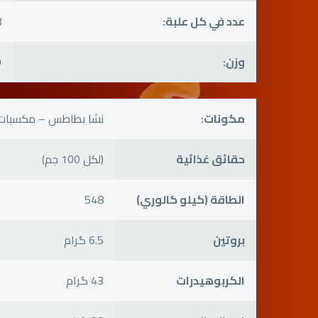
عدد في كل علبة:
8
وزن:
0
مكونات:
نشا بطاطس – مكسبات ط
حقائق غذائية
(لكل 100 جم)
الطاقة (كيلو كالوري)
548
بروتين
6.5 گرام
الكربوهيدرات
43 گرام