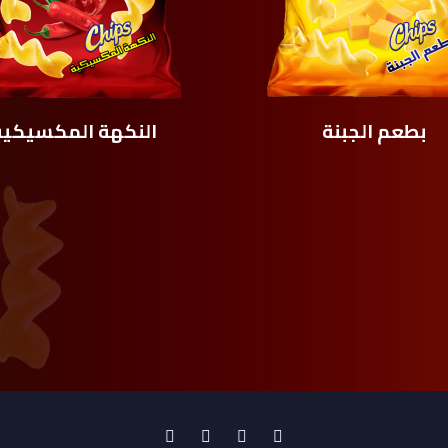
بطعم الجبنة
النکهة المکسيکیة