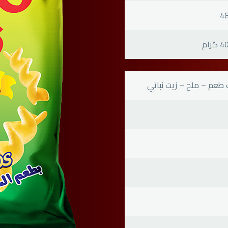
4
4 گرام
عم – ملح – زيت نباتي