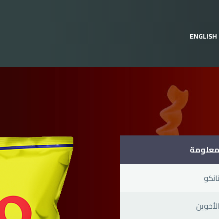
ENGLISH
علومة
انكو
لأخوين